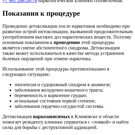
+7 961 268-26-76
наркологической клиники Похмелочная.
Показания к процедуре
Проведение детоксикации после наркотиков необходимо при
развитии острой интоксикации, вызванной продолжительным
употреблением высоких доз наркотических веществ. Поэтому
основным показанием к
проведению
этой процедуры
является снятие абстинентного синдрома. Детоксикация
также может использоваться в качестве метода устранения
болевых ощущений при отмене наркотика.
Использование этой процедуры противопоказано в
следующих ситуациях:
эпилепсия и судорожный синдром в анамнезе;
заболевания желудочно-кишечного тракта;
беременность и кормление грудью;
агональные состояния первой степени;
заболевания сердечно-сосудистой системы.
Детоксикация
наркозависимых
в Климовске и области
помогает резиденту клиники справиться с «ломкой» и найти
силы для борьбы с деструктивной аддикцией.