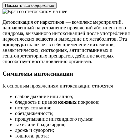
Показать все содержание
Детоксикация от наркотиков — комплекс мероприятий,
направленный на устранение проявлений абстинентного
синдрома, вызванного интоксикацией после употребления
наркотических веществ и выведение их метаболитов. Эта
процедура
включает в себя применение витаминов,
анальгетических, снотворных, антигистаминных и
гепатопротекторных препаратов, действие которых
способствует восстановлению организма.
Симптомы интоксикации
К основным проявлениям интоксикации относятся
слабое дыхание или апноэ;
бледность и цианоз
кожных
покровов;
потеря сознания;
обездвиженность;
прощупывание нитевидного пульса;
тахи- или брадикардия;
дрожь и судороги;
тошнота, рвота;