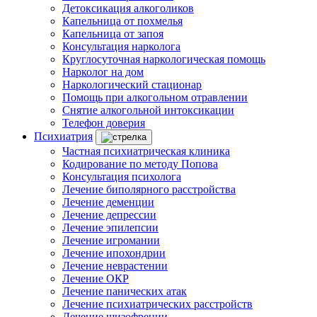
Детоксикация алкоголиков
Капельница от похмелья
Капельница от запоя
Консультация нарколога
Круглосуточная наркологическая помощь
Нарколог на дом
Наркологический стационар
Помощь при алкогольном отравлении
Снятие алкогольной интоксикации
Телефон доверия
Психиатрия
Частная психиатрическая клиника
Кодирование по методу Попова
Консультация психолога
Лечение биполярного расстройства
Лечение деменции
Лечение депрессии
Лечение эпилепсии
Лечение игромании
Лечение ипохондрии
Лечение неврастении
Лечение ОКР
Лечение панических атак
Лечение психиатрических расстройств
Лечение шизофрении