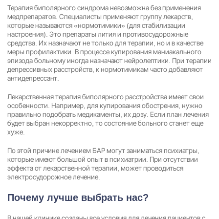
Терапия биполярного синдрома невозможна без применения
медпрепаратов. Специалисты применяют группу лекарств,
которые называются «нормотимики» (для стабилизации
настроения). Это препараты лития и противосудорожные
средства. Их назначают не только для терапии, но и в качестве
меры профилактики. В процессе купирования маниакального
эпизода больному иногда назначают нейролептики. При терапии
депрессивных расстройств, к нормотимикам часто добавляют
антидепрессант.
Лекарственная терапия биполярного расстройства имеет свои
особенности. Например, для купирования обострения, нужно
правильно подобрать медикаменты, их дозу. Если план лечения
будет выбран некорректно, то состояние больного станет еще
хуже.
По этой причине лечением БАР могут заниматься психиатры,
которые имеют большой опыт в психиатрии. При отсутствии
эффекта от лекарственной терапии, может проводиться
электросудорожное лечение.
Почему лучше выбрать нас?
В нашей клинике созданы все условия для лечения пациентов с