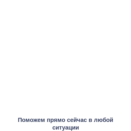
Базовая программа коррекции
от 3 000 ₽
Заказать услугу
Интенсивная терапия
от 8 000 ₽
Заказать услугу
Программа "Антистресс"
от 6 500 ₽
Заказать услугу
Программа реабилитации
от 15 000 ₽
Заказать услугу
Поможем прямо сейчас в любой
ситуации