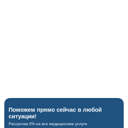
Глюкометр
Исключение скачков сахара как причины бреда.
ЭКГ-аппарат
Проверка сердца перед назначением психотропов.
Когнитивные тесты
Блиц-опрос для проверки памяти и ориентации.
Поможем прямо сейчас в любой
ситуации!
Рассрочка 0% на все медицинские услуги