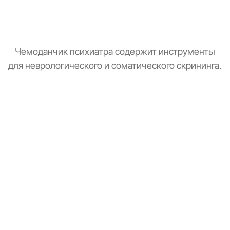
Чемоданчик психиатра содержит инструменты
для неврологического и соматического скрининга.
Тонометр
Замер давления для оценки общего состояния.
Стетоскоп
Базовая аускультация перед выпиской рецептов.
Зрачковый фонарик
Тест реакции зрачков на свет.