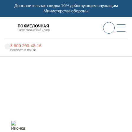
Дополнительная скидка 10% действующим служащим
Министерства обороны
ПОХМЕЛОЧНАЯ
наркологический центр
8 800 200-48-16
Бесплатно по РФ
Алкоголизм
Главная
Услуги
Лечение биполярного расстройства
Наркомания
Наркология
Лечение биполярного
расстройства в Климовске
Психиатрия
Реабилитация
Цены
О нас