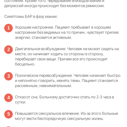
состояние. Кроме того, чередование эпизодов маний и
депрессий иногда происходит без моментов ремиссии.
Симптомы БАР в фазу мании:
Результаты поиска (0)
Нажимая кнопку я соглашаюсь с
политикой конфиденциальности
и
Хорошее настроение. Пациент пребывает в хорошем
пользовательским соглашением
настроении без видимых на то причин, чувствует прилив
Вызвать специалиста
энергии, становится активным.
Нажимая кнопку я соглашаюсь с
политикой конфиденциальности
и
пользовательским соглашением
Двигательное возбуждение. Человек не может сидеть на
месте, он начинает ходить со стороны в сторону,
Отправить
перебирает свои вещи. Причем все это происходит
бесцельно.
Психическое перевозбуждение. Человек начинает быстро
и непонятно говорить, менять темы. Пациент становится
рассеянным, невнимательным.
Отказ от сна. Больному достаточно спать по 2-3 часа в
сутки.
Повышается сексуальное влечение. Из-за этого больные
могут вести беспорядочную сексуальную жизнь.