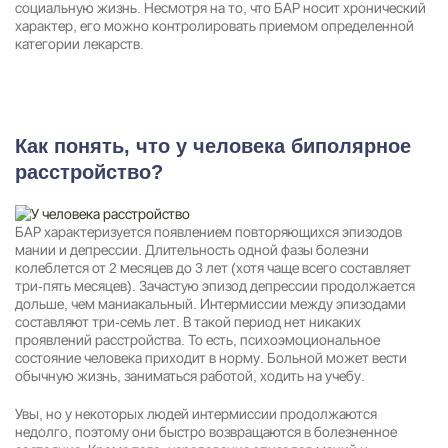
социальную жизнь. Несмотря на то, что БАР носит хронический
характер, его можно контролировать приемом определенной
категории лекарств.
Как понять, что у человека биполярное
расстройство?
БАР характеризуется появлением повторяющихся эпизодов
мании и депрессии. Длительность одной фазы болезни
колеблется от 2 месяцев до 3 лет (хотя чаще всего составляет
три-пять месяцев). Зачастую эпизод депрессии продолжается
дольше, чем маниакальный. Интермиссии между эпизодами
Задать вопрос
составляют три-семь лет. В такой период нет никаких
Задайте свой вопрос и мы ответим вам
проявлений расстройства. То есть, психоэмоциональное
состояние человека приходит в норму. Больной может вести
Бесплатная консультация
обычную жизнь, заниматься работой, ходить на учебу.
Оставьте данные и мы вам перезвоним!
Увы, но у некоторых людей интермиссии продолжаются
Поиск по сайту
недолго, поэтому они быстро возвращаются в болезненное
Выбор города