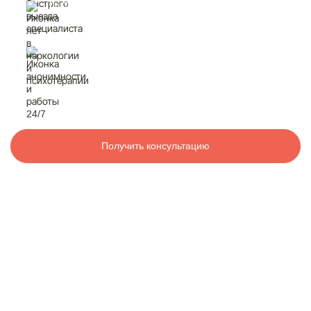
быстрый выезд
специалиста
Контакты
лет в наркологии
и психотерапии
8 800 200-48-16
Бесплатно по РФ
анонимность
и работа 24/7
Вызвать специалиста
Получить консультацию
ООО «Медицинская компания «Наркологический центр»
г. Климовск, Больничный пр., 1
Электронная почта:
info@mk-narkolog-centr